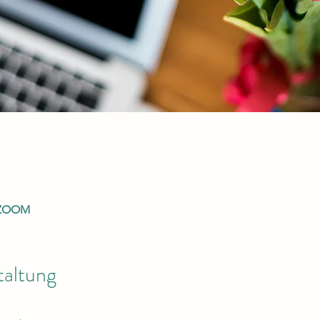
r ZOOM
taltung