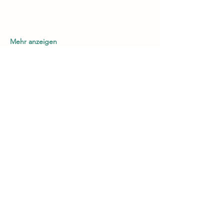
Mehr anzeigen
Diese Veranstaltung teilen
Geschäftsstelle Natum e. V.
Weinbergstraße 10, 34117 Kassel
Telefon
0561 51048144
www.natum.de
©2023 von Veranstaltungen. Erstellt mit